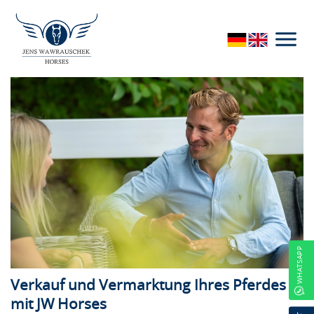
Drittstaaten außerhalb der EU wie z.B. den USA
verarbeitet werden. Drittstaaten weisen kein
entsprechendes Datenschutzniveau auf und es besteht
das Risiko eines Zugriffs durch lokale
Sicherheitsbehörden. Soweit Sie eine Einwilligung
erteilen, können Sie diese jederzeit mit Wirkung für die
Zukunft in den Trackingeinstellungen widerrufen.
Leistungen
Verkauf und
Vermarktung
WHATSAPP
Verkauf und Vermarktung Ihres Pferdes
mit JW Horses