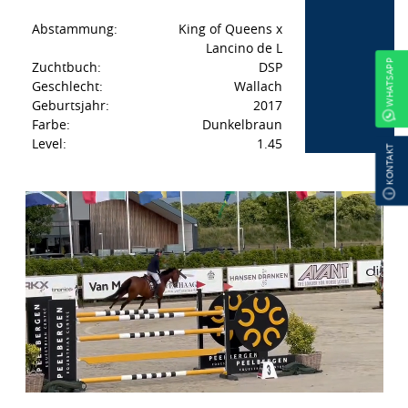
Abstammung:
King of Queens x
Lancino de L
WHATSAPP
Zuchtbuch:
DSP
Geschlecht:
Wallach
Geburtsjahr:
2017
Farbe:
Dunkelbraun
Level:
1.45
KONTAKT