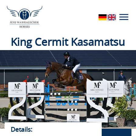
Drittstaaten außerhalb der EU wie z.B. den USA
verarbeitet werden. Drittstaaten weisen kein
entsprechendes Datenschutzniveau auf und es besteht
das Risiko eines Zugriffs durch lokale
Sicherheitsbehörden. Soweit Sie eine Einwilligung
erteilen, können Sie diese jederzeit mit Wirkung für die
Zukunft in den Trackingeinstellungen widerrufen.
King Cermit Kasamatsu
Pferde
Details: